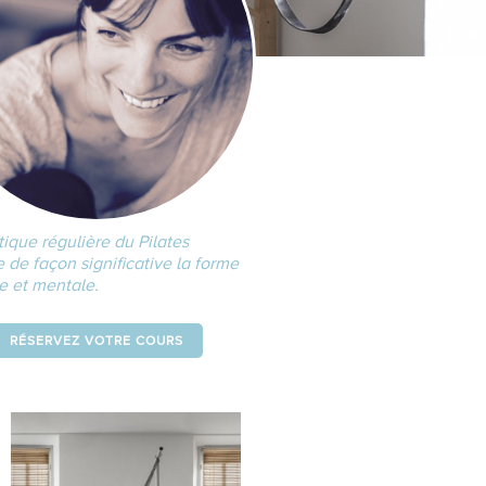
ique régulière du Pilates
 de façon significative la forme
e et mentale.
RÉSERVEZ VOTRE COURS