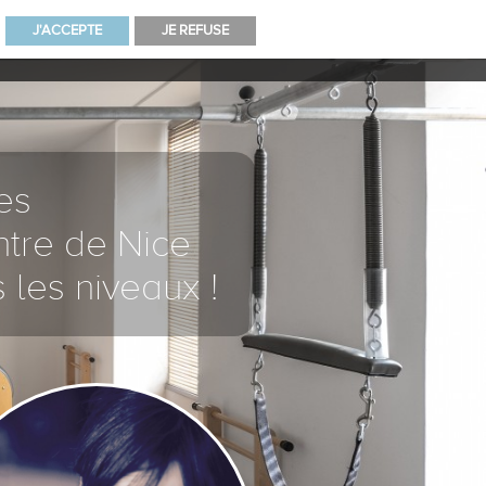
J'ACCEPTE
JE REFUSE
ORMATION
NOUS CONTACTER
tes
ntre de Nice
 les niveaux !