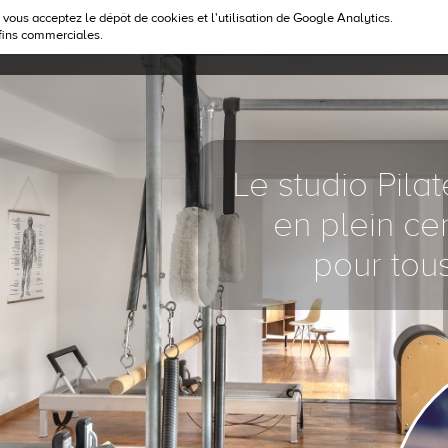
, vous acceptez le dépôt de cookies et l'utilisation de Google Analytics.
 fins commerciales.
PILATES
LE STUDIO
TARIFS
L'ÉQUIPE
LES COURS
F
Le studio Pila
en plein ce
pour tous